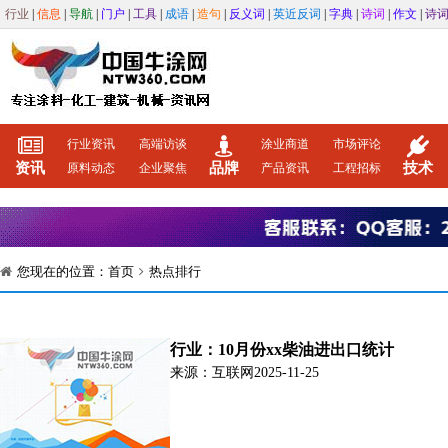
行业
|
信息
|
导航
|
门户
|
工具
|
成语
|
造句
|
反义词
|
英近反词
|
字典
|
诗词
|
作文
|
诗
行业资讯
高端访谈
涂业商道
市场评论
资讯
品牌
技术
原料动态
企业聚焦
产品资讯
工程招标
您现在的位置：
首页
热点排行
行业：10月份xx柴油进出口统计
来源：互联网
2025-11-25