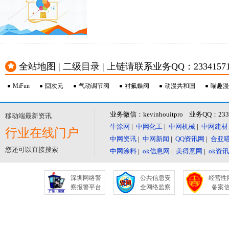
全站地图 | 二级目录 | 上链请联系业务QQ：23341571 或
MiFun
囧次元
气动调节阀
衬氟蝶阀
动漫共和国
喵趣漫
业务微信：kevinhouitpro 业务QQ：23
移动端最新资讯
牛涂网
|
中网化工
|
中网机械
|
中网建材
行业在线门户
中网资讯
|
中网新闻
|
QQ资讯网
|
合亚
您还可以直接搜索
中网涂料
|
ok信息网
|
美得意网
|
ok资
深圳网络警
公共信息安
经营性
察报警平台
全网络监察
备案