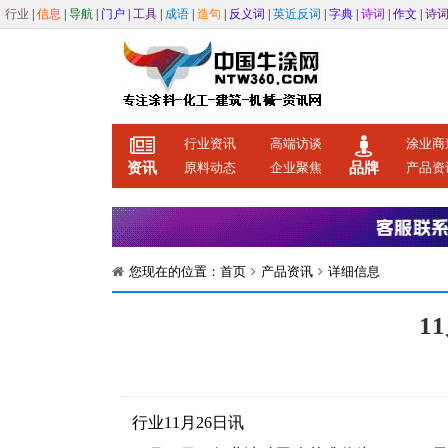
行业
|
信息
|
导航
|
门户
|
工具
|
成语
|
造句
|
反义词
|
英近反词
|
字典
|
诗词
|
作文
|
诗
行业资讯
高端访谈
涂业商
资讯
原料动态
企业聚焦
品牌
产品资
您现在的位置：
首页
产品资讯
详细信息
1
行业11月26日讯