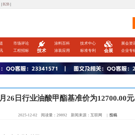
词
|
B2B
|
道
市场评论
涂料百科
技术中心
展会资
讯
工程招标
技术
涂装应用
标准专利
会展
企业专
1月26日行业油酸甲酯基准价为12700.00元
2025-12-02 阅读量：29892 新闻来源：互联网 |
投稿