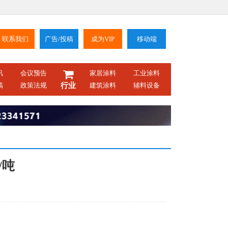
联系我们
广告/投稿
成为VIP
移动端
讯
会议预告
家居涂料
工业涂料
稿
政策法规
行业
建筑涂料
辅料设备
/吨