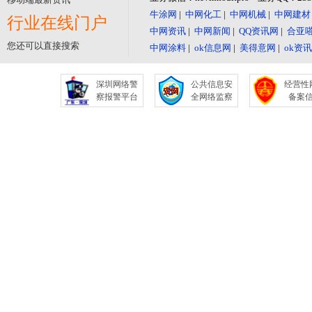
牛涂网
|
中网化工
|
中网机械
|
中网建材
行业在线门户
中网资讯
|
中网新闻
|
QQ资讯网
|
合亚
您还可以直接搜索
中网涂料
|
ok信息网
|
美得意网
|
ok资
深圳网络警
公共信息安
经营性
察报警平台
全网络监察
备案