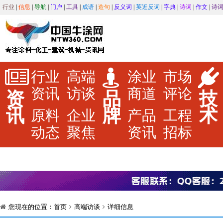
行业
|
信息
|
导航
|
门户
|
工具
|
成语
|
造句
|
反义词
|
英近反词
|
字典
|
诗词
|
作文
|
诗
行业
高端
涂业
市场
资讯
访谈
商道
评论
资
品
技
讯
牌
术
原料
企业
产品
工程
动态
聚焦
资讯
招标
您现在的位置：
首页
高端访谈
详细信息